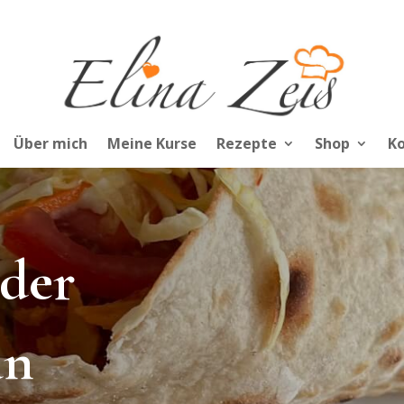
Über mich
Meine Kurse
Rezepte
Shop
K
 der
an