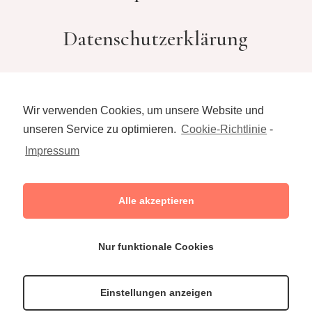
Datenschutzerklärung
Kontakt
Wir verwenden Cookies, um unsere Website und
unseren Service zu optimieren.
Cookie-Richtlinie
-
Impressum
Alle akzeptieren
hallo@elina-zeis.de
0172-2748622
Nur funktionale Cookies
©Elina Zeis
Einstellungen anzeigen