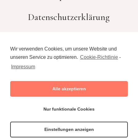
Datenschutzerklärung
Kontakt
Wir verwenden Cookies, um unsere Website und
unseren Service zu optimieren.
Cookie-Richtlinie
-
Impressum
Alle akzeptieren
hallo@elina-zeis.de
0172-2748622
Nur funktionale Cookies
©Elina Zeis
Einstellungen anzeigen