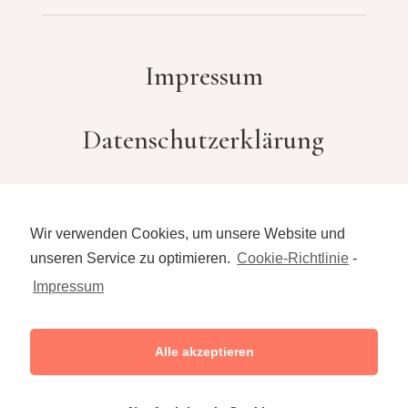
Impressum
Datenschutzerklärung
Kontakt
Wir verwenden Cookies, um unsere Website und
unseren Service zu optimieren.
Cookie-Richtlinie
-
Impressum
Alle akzeptieren
hallo@elina-zeis.de
0172-2748622